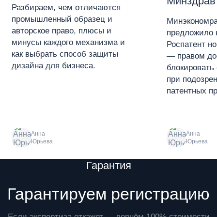
Минздрав
Разбираем, чем отличаются
промышленный образец и
Минэкономра
авторское право, плюсы и
предложило 
минусы каждого механизма и
Роспатент н
как выбрать способ защиты
— правом до
дизайна для бизнеса.
блокировать 
при подозре
патентных пр
Анна
Анна
Юрьева
Юрьева
Преимущества
Гарантия
Гарантируем регистрацию
Если экспертиза откажет — вернём 100% стоимости