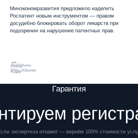
Минэкономразвития предложило наделить
Роспатент новым инструментом — правом
досудебно блокировать оборот лекарств при
подозрении на нарушение патентных прав.
Анна
Юрьева
Гарантия
нтируем регист
Если экспертиза откажет — вернём 100% стоимости услу