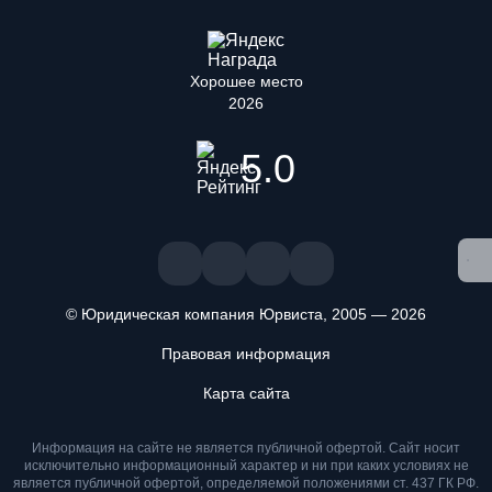
Хорошее место
2026
5.0
© Юридическая компания Юрвиста,
2005
—
2026
Правовая информация
Карта сайта
Мы используем файлы cookie. Оставаясь на сайте, вы
Информация на сайте не является публичной офертой. Cайт носит
подтверждаете, что ознакомлены и принимаете условия
исключительно информационный характер и ни при каких условиях не
«
Положения об обработке персональных данных
» и даете
является публичной офертой, определяемой положениями ст. 437 ГК РФ.