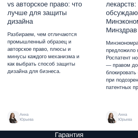
vs авторское право: что
лекарств:
лучше для защиты
обсуждаю
дизайна
Минэконо
Минздрав
Разбираем, чем отличаются
промышленный образец и
Минэкономра
авторское право, плюсы и
предложило 
минусы каждого механизма и
Роспатент н
как выбрать способ защиты
— правом до
дизайна для бизнеса.
блокировать 
при подозре
патентных пр
Анна
Анна
Юрьева
Юрьева
Преимущества
Гарантия